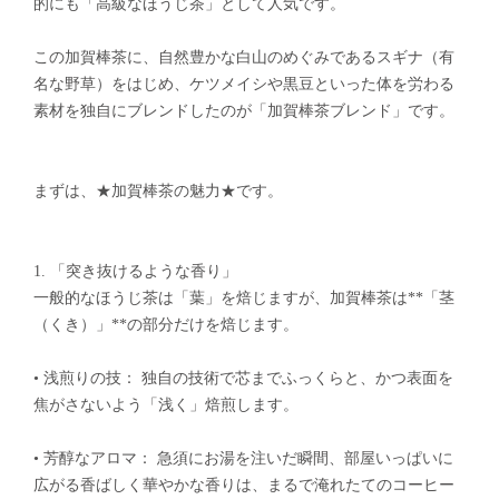
的にも「高級なほうじ茶」として人気です。
この加賀棒茶に、自然豊かな白山のめぐみであるスギナ（有
名な野草）をはじめ、ケツメイシや黒豆といった体を労わる
素材を独自にブレンドしたのが「加賀棒茶ブレンド」です。
まずは、★加賀棒茶の魅力★です。
1. 「突き抜けるような香り」
一般的なほうじ茶は「葉」を焙じますが、加賀棒茶は**「茎
（くき）」**の部分だけを焙じます。
• 浅煎りの技： 独自の技術で芯までふっくらと、かつ表面を
焦がさないよう「浅く」焙煎します。
• 芳醇なアロマ： 急須にお湯を注いだ瞬間、部屋いっぱいに
広がる香ばしく華やかな香りは、まるで淹れたてのコーヒー