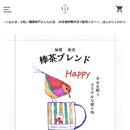
おかき」が紀ノ國屋神戸さんちか店、JR京都伊勢丹店で販売スタート。ほんのりとわかる能登しお