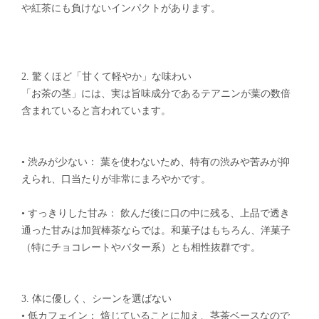
や紅茶にも負けないインパクトがあります。
2. 驚くほど「甘くて軽やか」な味わい
「お茶の茎」には、実は旨味成分であるテアニンが葉の数倍
含まれていると言われています。
• 渋みが少ない： 葉を使わないため、特有の渋みや苦みが抑
えられ、口当たりが非常にまろやかです。
• すっきりした甘み： 飲んだ後に口の中に残る、上品で透き
通った甘みは加賀棒茶ならでは。和菓子はもちろん、洋菓子
（特にチョコレートやバター系）とも相性抜群です。
3. 体に優しく、シーンを選ばない
• 低カフェイン： 焙じていることに加え、茎茶ベースなので