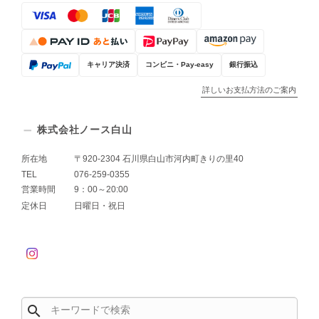
キャリア決済
コンビニ・Pay-easy
銀行振込
詳しいお支払方法のご案内
株式会社ノース白山
所在地
〒920-2304 石川県白山市河内町きりの里40
TEL
076-259-0355
営業時間
9：00～20:00
定休日
日曜日・祝日
search