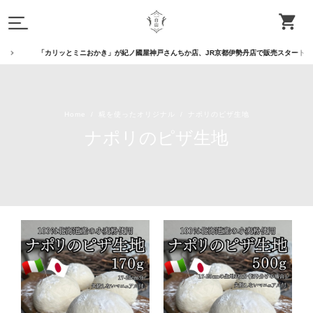
「カリッとミニおかき」が紀ノ國屋神戸さんちか店、JR京都伊勢丹店で販売スタート。ほ
Home
糀を使ったオリジナル
ナポリのピザ生地
ナポリのピザ生地