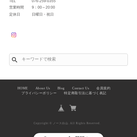
TEL
076-259-0355
営業時間
9：00～20:00
定休日
日曜日・祝日
search
HOME
About Us
Blog
Contact Us
会員規約
プライバシーポリシー
特定商取引法に基づく表記
Copyright © ノース白山. All Rights Reserved.