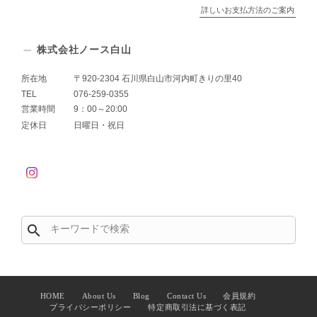
詳しいお支払方法のご案内
株式会社ノース白山
所在地
〒920-2304 石川県白山市河内町きりの里40
TEL
076-259-0355
営業時間
9：00～20:00
定休日
日曜日・祝日
search
HOME
About Us
Blog
Contact Us
会員規約
プライバシーポリシー
特定商取引法に基づく表記