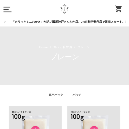
「カリッとミニおかき」が紀ノ國屋神戸さんちか店、JR京都伊勢丹店で販売スタート。ほん
Home
食べる糀甘酒
プレーン
プレーン
真空パック
パウチ