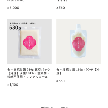
22個【冷凍】
【冷凍】
¥6,000
¥560
食べる糀甘酒 530g 真空パック
食べる糀甘酒 180g パウチ【冷
【冷凍】★生100％・無添加・
凍】
砂糖不使用・ノンアルコール
¥550
¥1,100
真空パック
パウチ