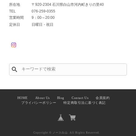
所在地
〒920-2304 石川県白山市河内町きりの里40
TEL
076-259-0355
営業時間
9：00～20:00
定休日
日曜日・祝日
search
HOME
About Us
Blog
Contact Us
会員規約
プライバシーポリシー
特定商取引法に基づく表記
Copyright © ノース白山. All Rights Reserved.