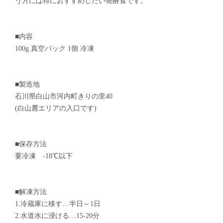
う方には特におすすめしたい発酵食です。
■内容
100g 真空パック 1個 冷凍
■製造地
石川県白山市河内町きりの里40
(白山麓エリアの入口です)
■保存方法
要冷凍 -18℃以下
■解凍方法
1.冷蔵庫に移す…半日～1日
2.水道水に浸ける…15-20分