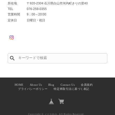
所在地
〒920-2304 石川県白山市河内町きりの里40
TEL
076-259-0355
営業時間
9：00～20:00
定休日
日曜日・祝日
search
HOME
About Us
Blog
Contact Us
会員規約
プライバシーポリシー
特定商取引法に基づく表記
Copyright © ノース白山. All Rights Reserved.