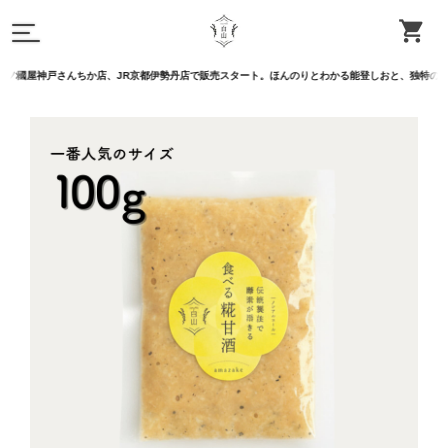
戸さんちか店、JR京都伊勢丹店で販売スタート。ほんのりとわかる能登しおと、独特のカリッと食感