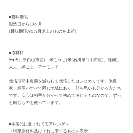
■賞味期限
製造日から10ヶ月
(賞味期限が9カ月以上のものを出荷)
■原材料
米(石川県白山市産)、米こうじ(米(石川県白山市産)、種麹)、
大豆、黒ごま、アーモンド
栽培期間中農薬を減らして栽培したコシヒカリです。米農
家・糀屋がすべて同じ地域にあり、顔も思いも分かる方たち
です。安心は相手が分かって初めて感じるものなので、ずっ
と同じものを使っています。
■本製品に含まれてるアレルゲン
（特定原材料及びそれに準ずるものを表示）