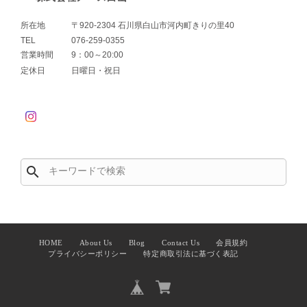
所在地
〒920-2304 石川県白山市河内町きりの里40
TEL
076-259-0355
営業時間
9：00～20:00
定休日
日曜日・祝日
search
HOME
About Us
Blog
Contact Us
会員規約
プライバシーポリシー
特定商取引法に基づく表記