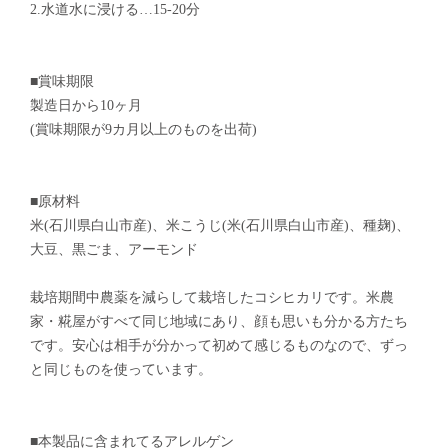
2.水道水に浸ける…15-20分
■賞味期限
製造日から10ヶ月
(賞味期限が9カ月以上のものを出荷)
■原材料
米(石川県白山市産)、米こうじ(米(石川県白山市産)、種麹)、
大豆、黒ごま、アーモンド
栽培期間中農薬を減らして栽培したコシヒカリです。米農
家・糀屋がすべて同じ地域にあり、顔も思いも分かる方たち
です。安心は相手が分かって初めて感じるものなので、ずっ
と同じものを使っています。
■本製品に含まれてるアレルゲン